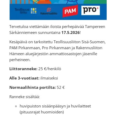
Tervetuloa viettämään iloista perhepäivää Tampereen
Särkänniemeen sunnuntaina
17.5.2026
!
Kesäpäivä on tarkoitettu Teollisuusliiton Sisä‑Suomen,
PAM Pirkanmaan, Pro Pirkanmaan ja Rakennusliiton
Hämeen aluejärjestön ammattiosastojen jäsenille
perheineen.
Liittoranneke:
25 €/henkilö
Alle 3‑vuotiaat:
ilmaiseksi
Normaalihinta portilta:
52 €
Ranneke sisältää:
huvipuiston sisäänpääsyn ja huvilaitteet
(pituusrajat huomioiden)