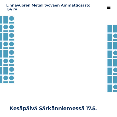
Siirry
Linnavuoren Metallityöväen Ammattiosasto
Hak
134 ry
sivun
sisältöön
Kesäpäivä Särkänniemessä 17.5.