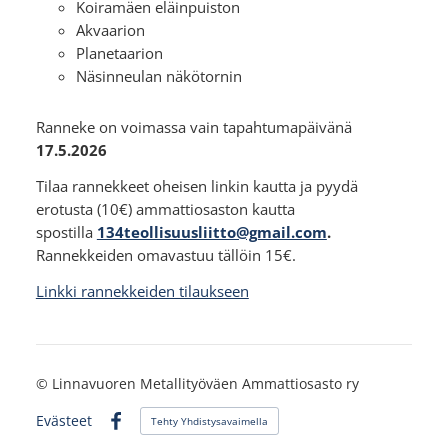
Koiramäen eläinpuiston
Akvaarion
Planetaarion
Näsinneulan näkötornin
Ranneke on voimassa vain tapahtumapäivänä
17.5.2026
Tilaa rannekkeet oheisen linkin kautta ja pyydä
erotusta (10€) ammattiosaston kautta
spostilla
134teollisuusliitto@gmail.com
.
Rannekkeiden omavastuu tällöin 15€.
Linkki rannekkeiden tilaukseen
©
Linnavuoren Metallityöväen Ammattiosasto ry
Evästeet
Tehty Yhdistysavaimella
Facebook