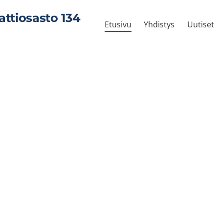
ttiosasto 134
Etusivu
Yhdistys
Uutiset