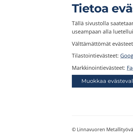
Tietoa evä
Tällä sivustolla saatetaa
useampaan alla luetelluis
Välttämättömät evästeet:
Tilastointievästeet:
Goog
Markkinointievästeet:
Fa
Muokkaa evästevali
©
Linnavuoren Metallityöv