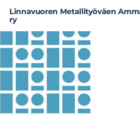
Siirry
Linnavuoren Metallityöväen Amma
sivun
ry
sisältöön