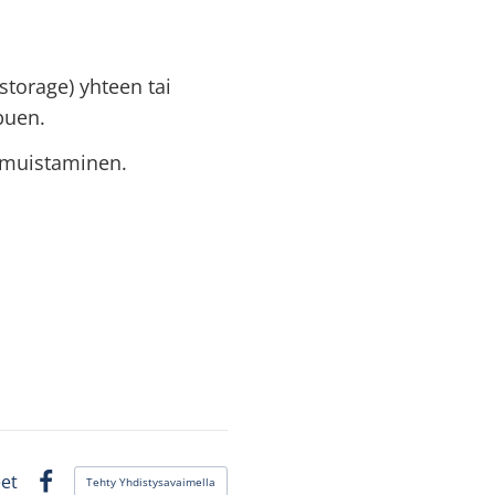
lstorage) yhteen tai
ppuen.
n muistaminen.
et
Tehty Yhdistysavaimella