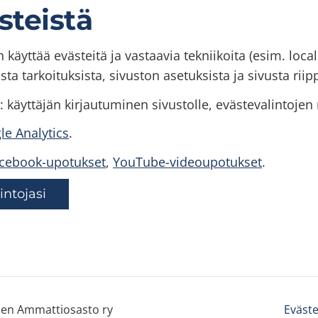
steistä
n käyttää evästeitä ja vastaavia tekniikoita (esim. loca
ta tarkoituksista, sivuston asetuksista ja sivusta rii
 käyttäjän kirjautuminen sivustolle, evästevalintoje
le Analytics
.
cebook-upotukset
,
YouTube-videoupotukset
.
ntojasi
äen Ammattiosasto ry
Eväste