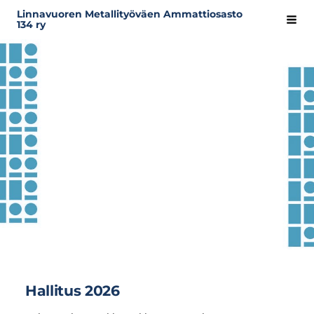
Siirry
Linnavuoren Metallityöväen Ammattiosasto
Hak
134 ry
sivun
sisältöön
Hallitus 2026