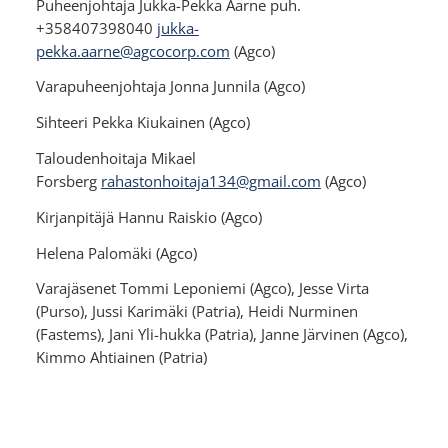
Puheenjohtaja Jukka-Pekka Aarne puh.
+358407398040
jukka-
pekka.aarne@agcocorp.com
(Agco)
Varapuheenjohtaja Jonna Junnila (Agco)
Sihteeri Pekka Kiukainen (Agco)
Taloudenhoitaja Mikael
Forsberg
rahastonhoitaja134@gmail.com
(Agco)
Kirjanpitäjä Hannu Raiskio (Agco)
Helena Palomäki (Agco)
Varajäsenet Tommi Leponiemi (Agco), Jesse Virta
(Purso), Jussi Karimäki (Patria), Heidi Nurminen
(Fastems), Jani Yli-hukka (Patria), Janne Järvinen (Agco),
Kimmo Ahtiainen (Patria)