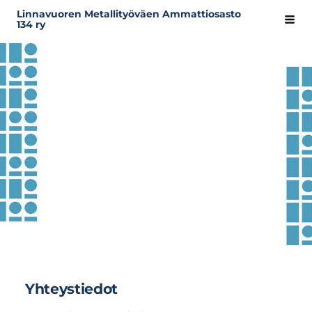
Siirry
Linnavuoren Metallityöväen Ammattiosasto
Hak
134 ry
sivun
sisältöön
Yhteystiedot