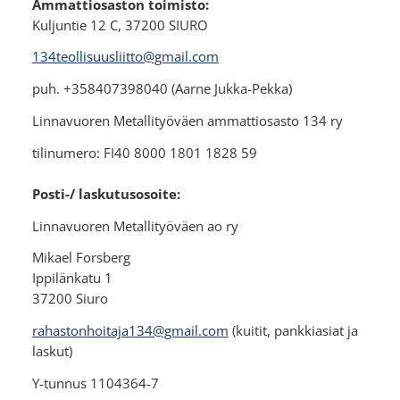
Ammattiosaston toimisto:
Kuljuntie 12 C, 37200 SIURO
134teollisuusliitto@gmail.com
puh. +358407398040 (Aarne Jukka-Pekka)
Linnavuoren Metallityöväen ammattiosasto 134 ry
tilinumero: FI40 8000 1801 1828 59
Posti-/ laskutusosoite:
Linnavuoren Metallityöväen ao ry
Mikael Forsberg
Ippilänkatu 1
37200 Siuro
rahastonhoitaja134@gmail.com
(kuitit, pankkiasiat ja
laskut)
Y-tunnus 1104364-7