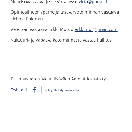
Nuorisovastaava Jesse Virta
jesse.virta@purso.fi
Opintosihteeri /perhe ja tasa-arvotoiminnan vastaava
Helena Palomäki
Veteraanivastaava Erkki Moisio
erkkimoi@gmail.com
Kulttuuri- ja vapaa-aikatoiminnasta vastaa hallitus
©
Linnavuoren Metallityöväen Ammattiosasto ry
Evästeet
Tehty Yhdistysavaimella
Facebook