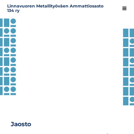
Siirry
Linnavuoren Metallityöväen Ammattiosasto
Hak
134 ry
sivun
sisältöön
Jaosto