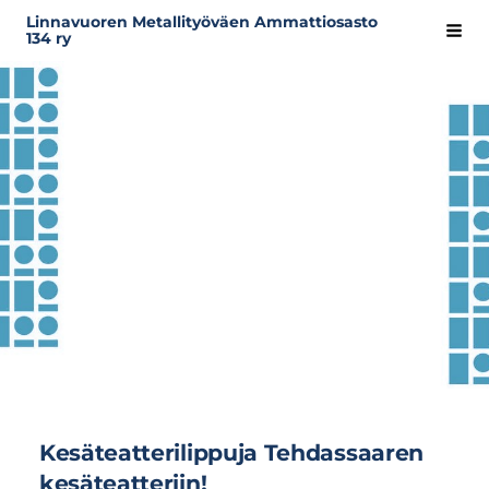
Siirry
Linnavuoren Metallityöväen Ammattiosasto
Hak
134 ry
sivun
sisältöön
Kesäteatterilippuja Tehdassaaren
kesäteatteriin!