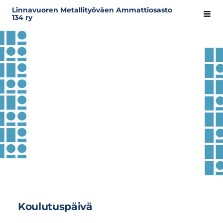
Siirry
Linnavuoren Metallityöväen Ammattiosasto
Hak
134 ry
sivun
sisältöön
Koulutuspäivä