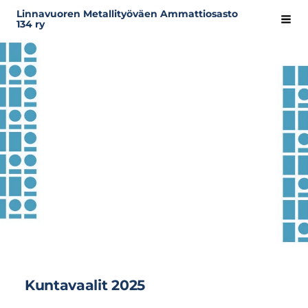
Siirry
Linnavuoren Metallityöväen Ammattiosasto
Hak
134 ry
sivun
sisältöön
Kuntavaalit 2025