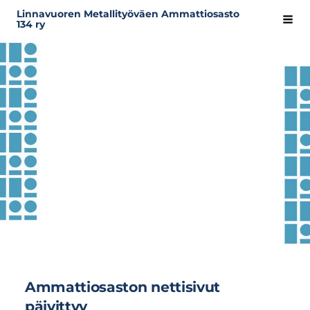
Siirry
Linnavuoren Metallityöväen Ammattiosasto
Hak
134 ry
sivun
sisältöön
Ammattiosaston nettisivut
päivittyy